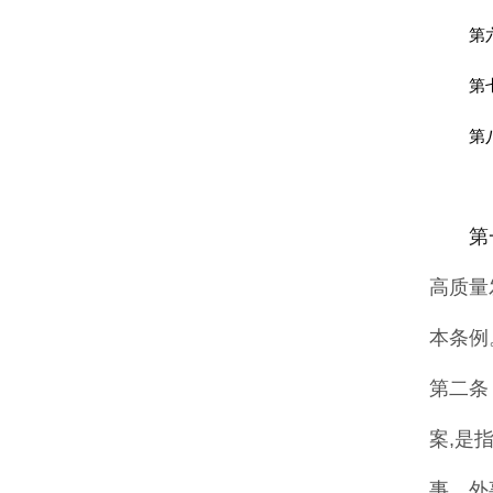
第
第
第
第
高质量
本条例
第二条
案
,
是
事
、
外