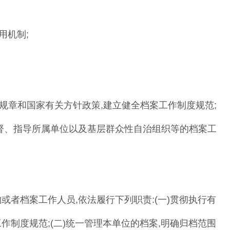
用机制
;
规章和国家有关方针政策
,
建立健全档案工作制度
规范
;
督
、
指导所属单位以及基层群众性自治组
织等的档案工
构或者档案工作人员
,
依法履行下列职责
:
(一)贯彻执行有
作制度规范;
(二)统一管理本单位的档案,明确归档范围