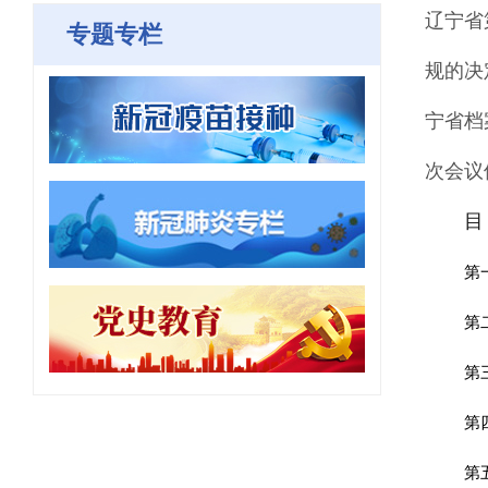
辽宁省
专题专栏
规的决
宁省档
次会议
目
第
第
第
第
第