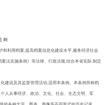
总 则
护和利用档案
,
提高档案信息化建设水平
,
服
务经济社会
档案法实施条例
》
等法律
、
行政法规
,
结
合本省实际
,
制定
息化建设及其监督管理活动
,
适用本条例
。
本条例所称档
及个人从事经济
、
政治
、
文化
、
社会
、
生态文明
、
军
值的各种文字
、
图表
、
声像等
不同形式的历史记录
。