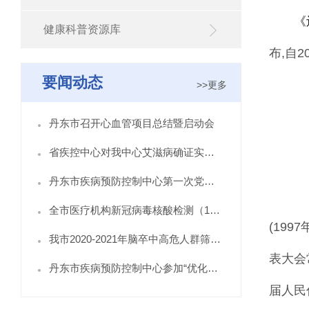
《
健康科普资源库
布
,
自
2
要闻动态
>>更多
丹东市召开心血管项目总结暨启动会
省疾控中心对我中心艾滋病确证实验室开展督导检查
丹东市疾病预防控制中心第一次党员大会胜利召开
全市医疗机构新冠病毒核酸检测（10合1混采检） 培训班在丹东市疾控中心举办
(19
我市2020-2021年脑卒中高危人群筛查与综合干预项目城市点今日启动
表大会
丹东市疾病预防控制中心参加“优化营商环境 志愿服务我先行”主题宣传活动
届人民