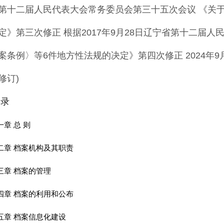
第十二届人民代表大会常务委员会第
三十五次会议
《
关
定
》
第三次修正 根据
2017
年
9
月
28
日辽宁省第十二届人
案条
例
〉
等
6
件地方性法规的决定
》
第四次修正
2024
年
9
修订
)
 录
一章 总 则
二章 档案机构及其职责
三章 档案的管理
四章 档案的利用和公布
五章 档案信息化建设