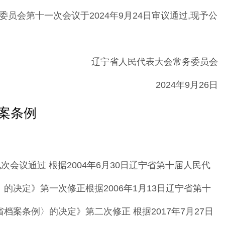
委员会第十一次会议于
2024
年
9
月
24
日审议通过
,
现
予公
辽宁省人民代表大会常务委员会
2024年9月26日
案条例
次会议通过 根据
2004
年
6
月
30
日辽宁省第十届人民代
〉
的决定
》
第一
次修正
根据
2006
年
1
月
13
日辽宁省第十
省档案条例
〉
的决定
》
第二次修正 根据
2017
年
7
月
27
日