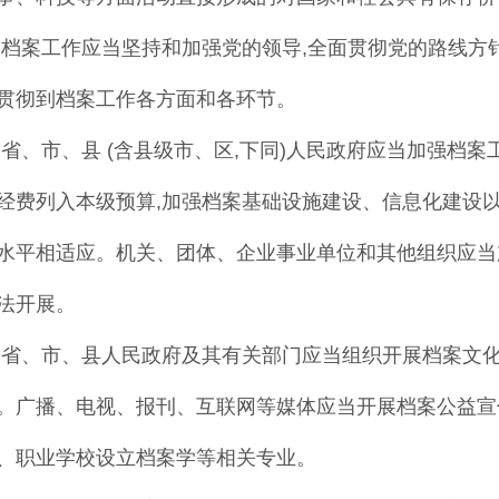
 档案工作应当坚持和加强党的领导,全面贯
彻党的路线方
贯彻到档案工作各方面和各环节
。
 省、市、县 (含县级市、区,下同)人民政
府应当加强档案
经费列入本级预算
,
加强档案基
础设施建设
、
信息化建设
水平相适应
。
机关
、
团体
、
企业事业单位和其他组织应当
法
开展
。
 省、市、县人民政府及其有关部门应当组织
开展档案文
。
广播
、
电视
、
报刊
、
互联网等媒体应当开展档案公益
宣
、
职业学校设立档案学等相关专业
。