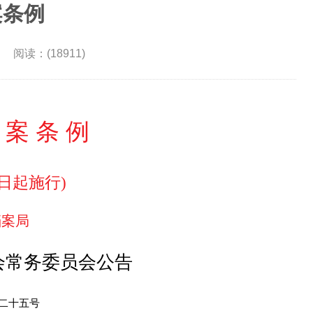
案条例
 阅读：(18911)
 案 条 例
日起施行
)
档案局
会常务委员会公告
二十五号