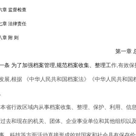
六章 监督检查
七章 法律责任
八章 附 则
第一章 
一条 为了加强档案管理,规范档案收集、整理工
作
,
有效保
发展
,
根据
《
中华人民共和国档案法
》
《
中华人民共和国
。
 本省行政区域内从事档案收集、整理、保护、
利用
、
信
指过去和现在的机关
、
团体
、
企
业事业单位和其他组织以
事
、
科技等方面活动直接形成
的对国家和社会具有保存价