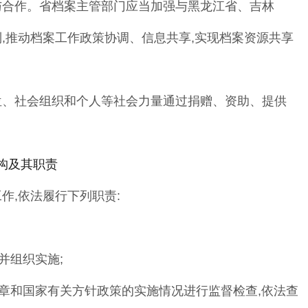
与合作
。
省档案主管部门应当加强与黑龙江省、吉林
制
,
推动档案工作政策协调
、
信息共享
,
实现档案资源共享
位
、
社会组织和个人等社会力量通过捐赠
、
资
助
、
提供
构及其职责
工作
,
依法履行下列职责
:
并组织实施
;
章和国家有关方针政策的实施情况进行监督检查
,
依法查