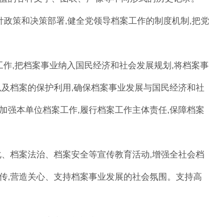
针政策和决策部署
,
健全党领导档案工作的
制度机制
,
把党
工作
,
把档案事业纳入国民经济和社会发
展规划
,
将档案事
以及档案的保护利用
,
确保档案
事业发展与国民经济和社
加强本单
位档案工作
,
履行档案工作主体责任
,
保障档案
化
、
档案法治
、
档案安全等宣传教育活动
,
增
强全社会档
传
,
营造关心
、
支持档案事业发展的社会氛围
。
支持高