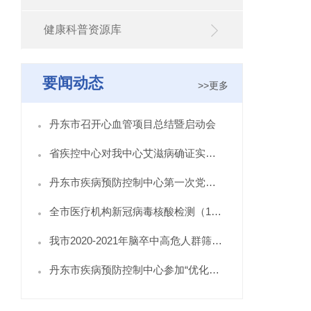
健康科普资源库
要闻动态
>>更多
丹东市召开心血管项目总结暨启动会
省疾控中心对我中心艾滋病确证实验室开展督导检查
丹东市疾病预防控制中心第一次党员大会胜利召开
全市医疗机构新冠病毒核酸检测（10合1混采检） 培训班在丹东市疾控中心举办
我市2020-2021年脑卒中高危人群筛查与综合干预项目城市点今日启动
丹东市疾病预防控制中心参加“优化营商环境 志愿服务我先行”主题宣传活动